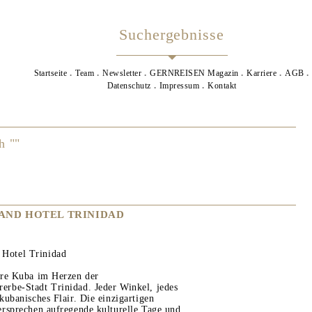
Suchergebnisse
Startseite
Team
Newsletter
GERNREISEN Magazin
Karriere
AGB
Datenschutz
Impressum
Kontakt
h ""
AND HOTEL TRINIDAD
otel Trinidad
hre Kuba im Herzen der
rbe-Stadt Trinidad. Jeder Winkel, jedes
kubanisches Flair. Die einzigartigen
rsprechen aufregende kulturelle Tage und