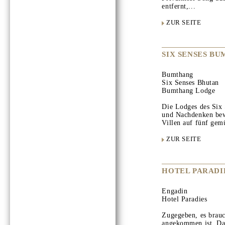
entfernt,...
ZUR SEITE
SIX SENSES B
Bumthang
Six Senses Bhutan
Bumthang Lodge
Die Lodges des Six
und Nachdenken bew
Villen auf fünf gemü
ZUR SEITE
HOTEL PARADI
Engadin
Hotel Paradies
Zugegeben, es brauc
angekommen ist. Da