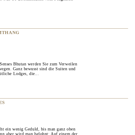
UMTHANG
 Senses Bhutan werden Sie zum Verweilen
egen. Ganz bewusst sind die Suiten und
tliche Lodges, die...
ES
ht ein wenig Geduld, bis man ganz oben
nn aber wird man belohnt: Auf einem der