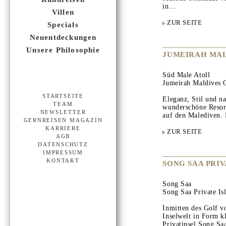
in...
Villen
ZUR SEITE
Specials
Neuentdeckungen
Unsere Philosophie
JUMEIRAH MAL
Süd Male Atoll
Jumeirah Maldives O
STARTSEITE
Eleganz, Stil und na
TEAM
wunderschöne Resort
NEWSLETTER
auf den Malediven. 
GERNREISEN MAGAZIN
KARRIERE
ZUR SEITE
AGB
DATENSCHUTZ
IMPRESSUM
KONTAKT
SONG SAA PRIV
Song Saa
Song Saa Private Is
Inmitten des Golf v
Inselwelt in Form kl
Privatinsel Song S