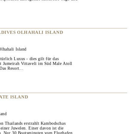
DIVES OLHAHALI ISLAND
lhahali Island
türlich Luxus - dies gilt für das
 Jumeirah Vittaveli im Süd Male Atoll
Das Resort...
ATE ISLAND
land
on Thailands erstrahlt Kambodschas
einer Juwelen. Einer davon ist die
aa. Nur 30 Bootsminuten vom Flughafen