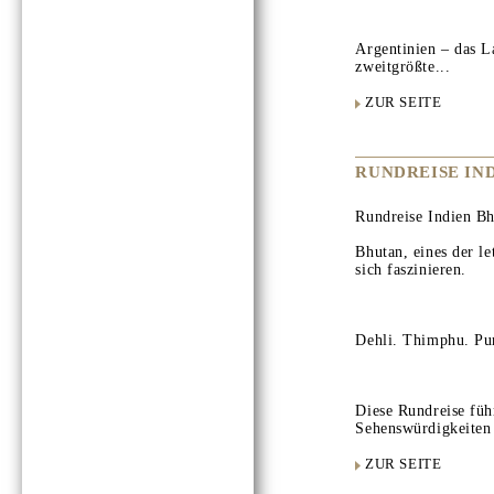
Argentinien – das L
zweitgrößte...
ZUR SEITE
RUNDREISE IN
Rundreise Indien B
Bhutan, eines der le
sich faszinieren.
Dehli. Thimphu. Pu
Diese Rundreise füh
Sehenswürdigkeiten 
ZUR SEITE