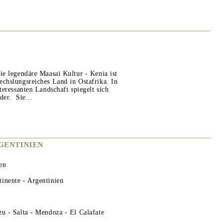
ie legendäre Maasai Kultur - Kenia ist
echslungsreiches Land in Ostafrika. In
nteressanten Landschaft spiegelt sich
der. Sie...
GENTINIEN
en
inente - Argentinien
zu - Salta - Mendoza - El Calafate