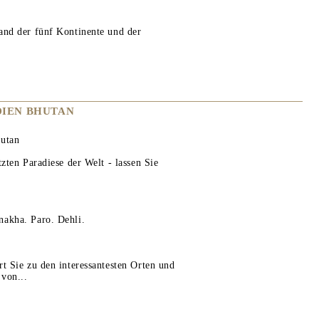
and der fünf Kontinente und der
DIEN BHUTAN
hutan
tzten Paradiese der Welt - lassen Sie
nakha. Paro. Dehli.
rt Sie zu den interessantesten Orten und
von...