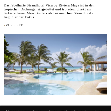
Das fabelhafte Strandhotel Viceroy Riviera Maya ist in den
tropischen Dschungel eingebettet und trotzdem direkt am
türkisfarbenen Meer. Anders als bei manchen Strandhotels
liegt hier der Fokus...
ZUR SEITE
Weitere Ergebnisse:
<<
|
1
...
147
148
149
150
151
...
184
|
>>