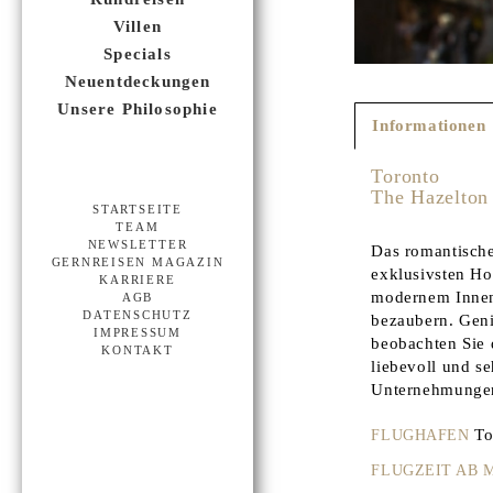
Villen
Specials
Neuentdeckungen
Unsere Philosophie
Informationen
Toronto
The Hazelton
STARTSEITE
TEAM
NEWSLETTER
Das romantische
GERNREISEN MAGAZIN
exklusivsten Ho
KARRIERE
modernem Innen
AGB
DATENSCHUTZ
bezaubern. Geni
IMPRESSUM
beobachten Sie 
KONTAKT
liebevoll und se
Unternehmungen 
To
FLUGHAFEN
FLUGZEIT AB