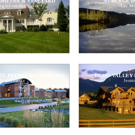
ND INN & VINEYARD
AUBERGE D
agara-on-the-Lake
Lac M
ÉE PREMIÈRES NATIONS
ECHO VALLEY 
Wendake
Jesm