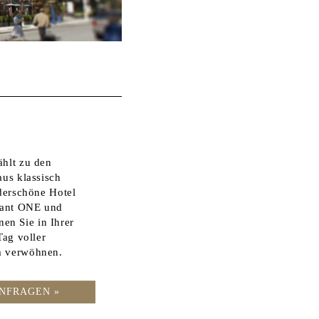
ählt zu den
aus klassisch
derschöne Hotel
urant ONE und
en Sie in Ihrer
Tag voller
um verwöhnen.
NFRAGEN »