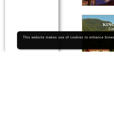
KING
Gr
This website makes use of cookies to enhance browsi
CLAYOQUO