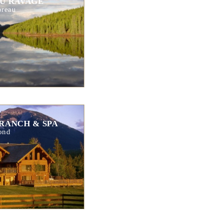
U RAVAGE
oreau
RANCH & SPA
ond