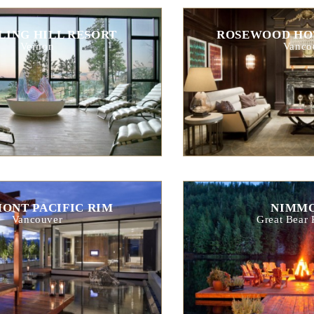
LING HILL RESORT
ROSEWOOD HO
Vernon
Vanco
ONT PACIFIC RIM
NIMMO
Vancouver
Great Bear 