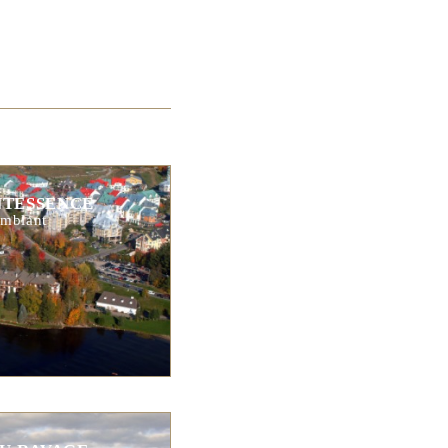
NTESSENCE
mblant