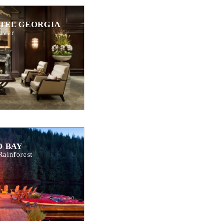
TEL GEORGIA
uver
 BAY
Rainforest