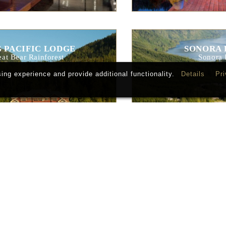
 PACIFIC LODGE
SONORA 
eat Bear Rainforest
Sonora 
ng experience and provide additional functionality.
Details
Pri
T WILDERNESS RESORT
Tofino