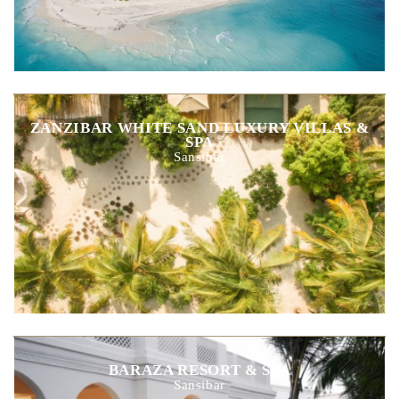
ZANZIBAR WHITE SAND LUXURY VILLAS &
SPA
Sansibar
BARAZA RESORT & SPA
Sansibar