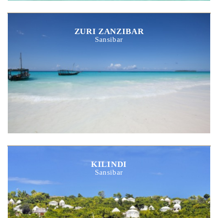
ZURI ZANZIBAR
Sansibar
KILINDI
Sansibar