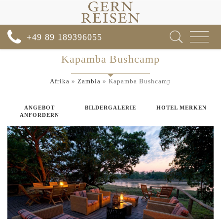
Toggle
+49 89 189396055
navigat
Kapamba Bushcamp
Afrika
»
Zambia
»
Kapamba Bushcamp
ANGEBOT
BILDERGALERIE
HOTEL MERKEN
ANFORDERN