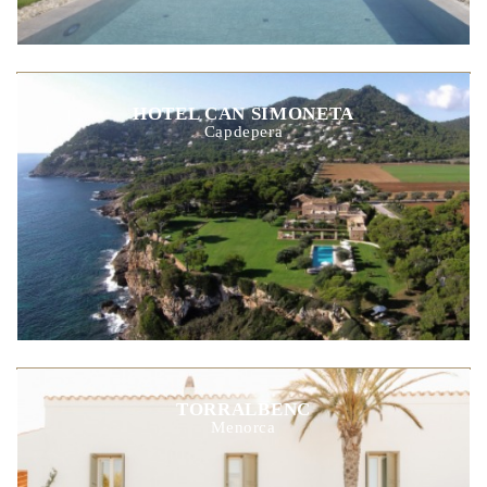
HOTEL CAN SIMONETA
Capdepera
TORRALBENC
Menorca