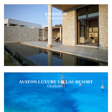
AMANZOE
Peleponnes
AVATON LUXURY VILLAS RESORT
Chalkidiki