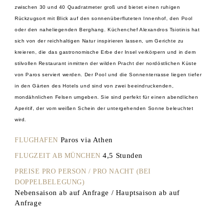
zwischen 30 und 40 Quadratmeter groß und bietet einen ruhigen
Rückzugsort mit Blick auf den sonnenüberfluteten Innenhof, den Pool
oder den naheliegenden Berghang. Küchenchef Alexandros Tsiotinis hat
sich von der reichhaltigen Natur inspirieren lassen, um Gerichte zu
kreieren, die das gastronomische Erbe der Insel verkörpern und in dem
stilvollen Restaurant inmitten der wilden Pracht der nordöstlichen Küste
von Paros serviert werden. Der Pool und die Sonnenterrasse liegen tiefer
in den Gärten des Hotels und sind von zwei beeindruckenden,
mondähnlichen Felsen umgeben. Sie sind perfekt für einen abendlichen
Aperitif, der vom weißen Schein der untergehenden Sonne beleuchtet
wird.
Paros via Athen
FLUGHAFEN
4,5 Stunden
FLUGZEIT AB MÜNCHEN
PREISE PRO PERSON / PRO NACHT (BEI
DOPPELBELEGUNG)
Nebensaison ab auf Anfrage / Hauptsaison ab auf
Anfrage