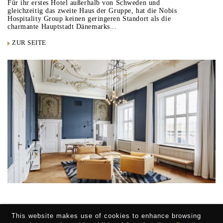
Für ihr erstes Hotel außerhalb von Schweden und
gleichzeitig das zweite Haus der Gruppe, hat die Nobis
Hospitality Group keinen geringeren Standort als die
charmante Hauptstadt Dänemarks...
ZUR SEITE
Weitere Ergebnisse:
<<
|
1
...
14
15
16
17
18
...
184
|
>>
This website makes use of cookies to enhance browsing